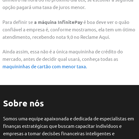
opção pagará uma taxa de juros menor.
Para definir se
a máquina InfinitePay
é boa deve ver o quão
confiável a empresa é, conforme mostramos, ela tem um ótimo
atendimento, recebendo nota 9,0 no Reclame Aqui.
Ainda assim, essa não é a única maquininha de crédito do
mercado, antes de decidir qual usará, conheça todas as
maquininhas de cartão com menor taxa.
Sobre nós
Somos uma equipe apaixonada e dedicada de especialistas em
finanças estratégicas que buscam capacitar indivíduos e
empresas a tomar decisões financeiras inteligentes e