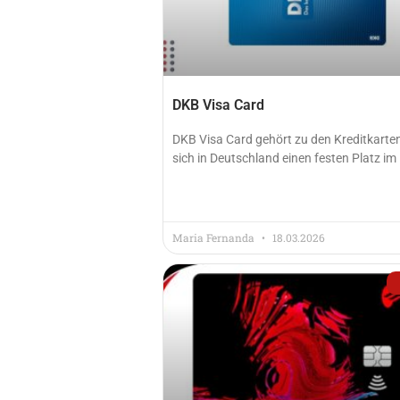
DKB Visa Card
DKB Visa Card gehört zu den Kreditkarten
sich in Deutschland einen festen Platz im
Maria Fernanda
18.03.2026