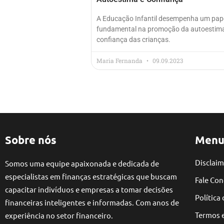
A Educação Infantil desempenha um pap
fundamental na promoção da autoestim
confiança das crianças.
Maria Fernanda
09.09.2023
Sobre nós
Menu
Disclaim
Somos uma equipe apaixonada e dedicada de
especialistas em finanças estratégicas que buscam
Fale Co
capacitar indivíduos e empresas a tomar decisões
Política
financeiras inteligentes e informadas. Com anos de
Termos 
experiência no setor financeiro.