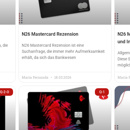
N26 Mastercard Rezension
N26 M
und I
, die
N26 Mastercard Rezension ist eine
Suchanfrage, die immer mehr Aufmerksamkeit
Allgem
erhält, da sich das Bankwesen
Diese S
möglic
Maria Fernanda
18.03.2026
Maria 
Q-2-O
Q-1