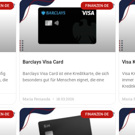
Página
Página
Página
Página
EN-DE
FINANZEN-DE
Barclays Visa Card
Visa 
fig
Barclays Visa Card ist eine Kreditkarte, die sich
Visa K
 die
besonders gut für Menschen eignet, die eine
immer 
Kreditk
Maria Fernanda
18.03.2026
Maria 
EN-DE
FINANZEN-DE