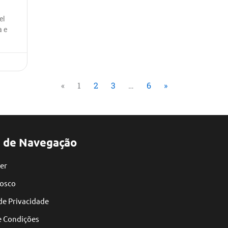
el
a e
«
1
2
3
…
6
»
 de Navegação
er
nosco
 de Privacidade
e Condições