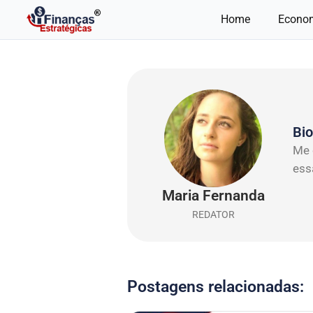
Ir
Home
Econo
para
o
conteúdo
Bio
Me 
ess
Maria Fernanda
REDATOR
Postagens relacionadas: