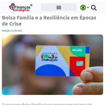
Ir
para
o
Bolsa Família e a Resiliência em Épocas
conteúdo
de Crise
Redação
/
22.08.2023
O programa Bolsa Família é uma importante iniciativa do