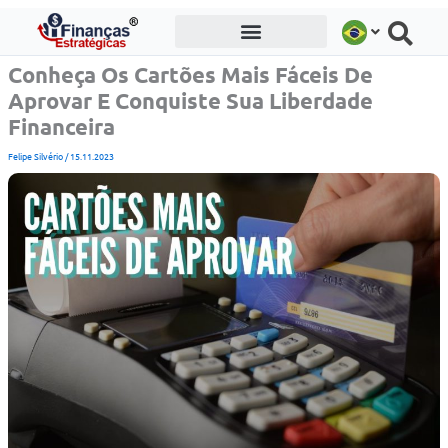
Ir
para
o
Conheça Os Cartões Mais Fáceis De
conteúdo
Aprovar E Conquiste Sua Liberdade
Financeira
Felipe Silvério
/
15.11.2023