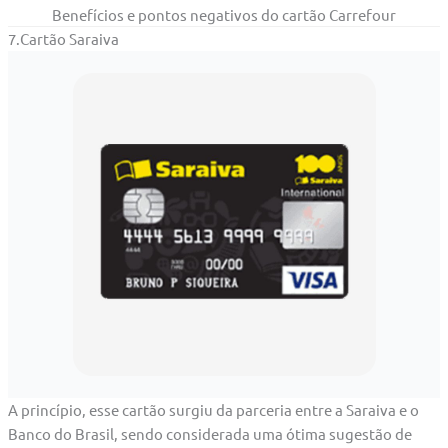
Benefícios e pontos negativos do cartão Carrefour
7.Cartão Saraiva
A princípio, esse cartão surgiu da parceria entre a Saraiva e o
Banco do Brasil, sendo considerada uma ótima sugestão de