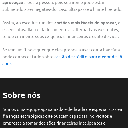
aprovação
a outra pessoa, pois seu nome pode estar
submetido a ser negativado, caso ultrapasse o limite liberado.
Assim, ao escolher um dos
cartões mais fáceis de aprovar
, é
essencial avaliar cuidadosamente as alternativas existentes,
tendo em mente suas exigências financeiras e estilo de vida.
Se tem um filho e quer que ele aprenda a usar conta bancária
pode conhecer tudo sobre
cartão de crédito para menor de 18
anos.
Sobre nós
Somos uma equipe apaixonada e dedicada de especialistas em
finanças estratégicas que buscam capacitar indivíduos e
empresas a tomar decisões financeiras inteligentes e