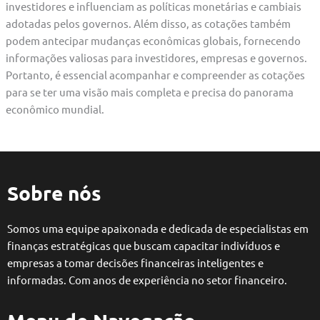
investidores e influenciam as políticas monetárias e cambiais
adotadas pelos governos. Além disso, as cotações também
podem antecipar mudanças econômicas globais, fornecendo
informações valiosas para investidores, empresas e governos.
Portanto, é essencial acompanhar e compreender as cotações
para se ter uma visão mais completa e precisa do panorama
econômico mundial.
Sobre nós
Somos uma equipe apaixonada e dedicada de especialistas em
finanças estratégicas que buscam capacitar indivíduos e
empresas a tomar decisões financeiras inteligentes e
informadas. Com anos de experiência no setor financeiro.