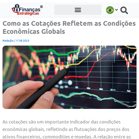
Ir
para
o
Como as Cotações Refletem as Condições
conteúdo
Econômicas Globais
Redação
/
17.09.2023
As cotações são um importante indicador das condições
econômicas globais, refletindo as flutuações dos preços dos
ativos financeiros, commodities e moedas. A relação entre as