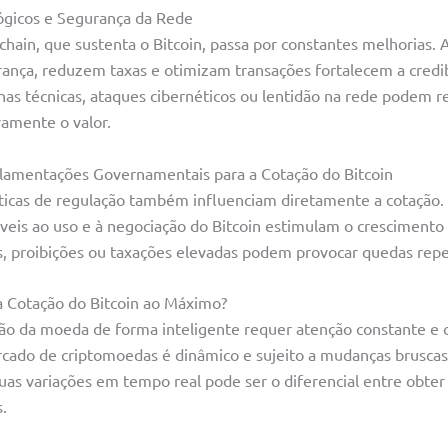
ógicos e Segurança da Rede
chain, que sustenta o Bitcoin, passa por constantes melhorias. 
nça, reduzem taxas e otimizam transações fortalecem a credi
lhas técnicas, ataques cibernéticos ou lentidão na rede podem r
vamente o valor.
gulamentações Governamentais para a Cotação do Bitcoin
ticas de regulação também influenciam diretamente a cotação.
áveis ao uso e à negociação do Bitcoin estimulam o cresciment
es, proibições ou taxações elevadas podem provocar quedas repe
 Cotação do Bitcoin ao Máximo?
ção da moeda de forma inteligente requer atenção constante e
cado de criptomoedas é dinâmico e sujeito a mudanças bruscas,
as variações em tempo real pode ser o diferencial entre obter 
.