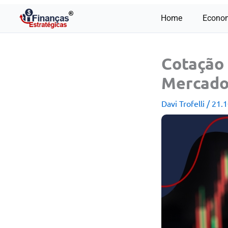
Ir
Home
Econo
para
o
conteúdo
Cotação 
Mercad
Davi Trofelli
/
21.1