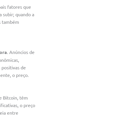
ais fatores que
a subir; quando a
ins também
ora
. Anúncios de
onômicas,
 positivas de
ente, o preço.
e Bitcoin, têm
icativas, o preço
eia entre