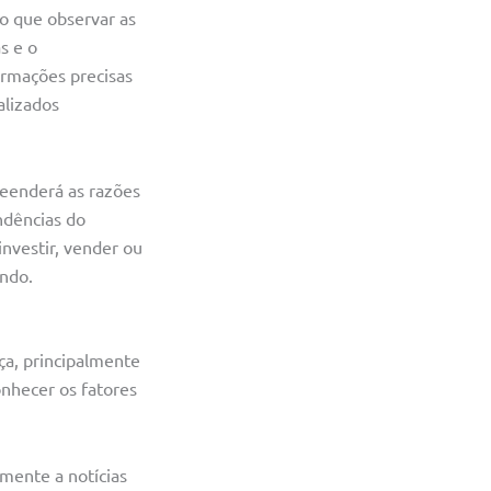
o que observar as
s e o
rmações precisas
alizados
eenderá as razões
ndências do
investir, vender ou
ndo.
ça, principalmente
onhecer os fatores
amente a notícias