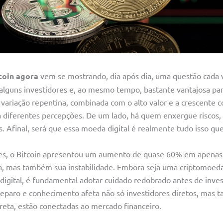
coin agora
vem se mostrando, dia após dia, uma questão cada 
alguns investidores e, ao mesmo tempo, bastante vantajosa para
variação repentina, combinada com o alto valor e a crescente c
 diferentes percepções. De um lado, há quem enxergue riscos,
. Afinal, será que essa moeda digital é realmente tudo isso qu
ses, o Bitcoin apresentou um aumento de quase 60% em apenas
ça, mas também sua instabilidade. Embora seja uma criptomoed
digital, é fundamental adotar cuidado redobrado antes de inves
 preparo e conhecimento afeta não só investidores diretos, mas
reta, estão conectadas ao mercado financeiro.