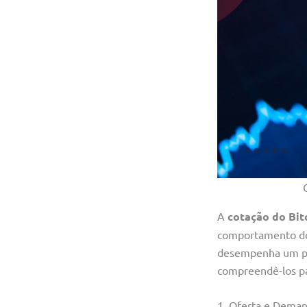
A
cotação do Bit
comportamento do 
desempenha um pap
compreendê-los pa
1. Oferta e Dema