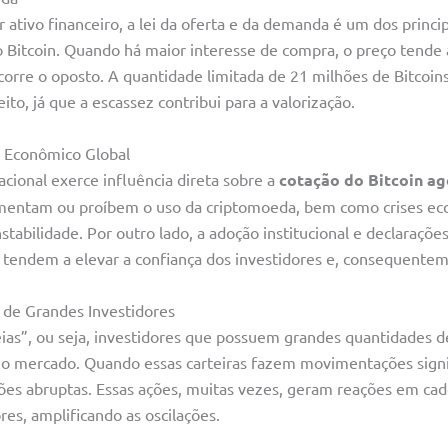
tivo financeiro, a lei da oferta e da demanda é um dos princip
 Bitcoin. Quando há maior interesse de compra, o preço tende 
ocorre o oposto. A quantidade limitada de 21 milhões de Bitco
eito, já que a escassez contribui para a valorização.
a Econômico Global
nacional exerce influência direta sobre a
cotação do Bitcoin ag
mentam ou proíbem o uso da criptomoeda, bem como crises ec
tabilidade. Por outro lado, a adoção institucional e declarações
tendem a elevar a confiança dos investidores e, consequentem
de Grandes Investidores
ias”, ou seja, investidores que possuem grandes quantidades d
r o mercado. Quando essas carteiras fazem movimentações signif
ções abruptas. Essas ações, muitas vezes, geram reações em cad
es, amplificando as oscilações.