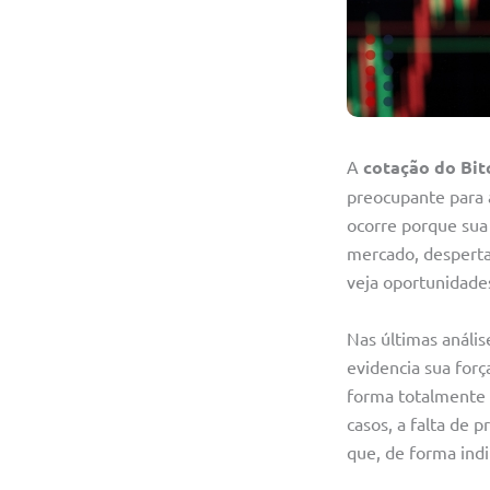
A
cotação do Bit
preocupante para 
ocorre porque sua 
mercado, desperta
veja oportunidades
Nas últimas análi
evidencia sua for
forma totalmente 
casos, a falta de
que, de forma indi