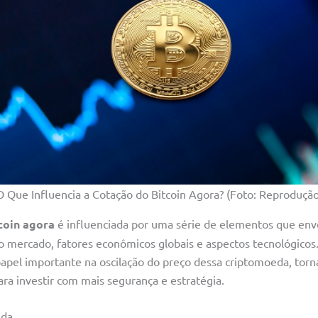
O Que Influencia a Cotação do Bitcoin Agora? (Foto: Reprodução
coin agora
é influenciada por uma série de elementos que en
mercado, fatores econômicos globais e aspectos tecnológicos
el importante na oscilação do preço dessa criptomoeda, torn
ra investir com mais segurança e estratégia.
nda