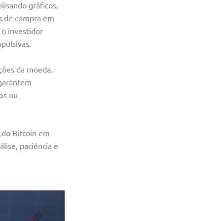
lisando gráficos,
des de compra em
 o investidor
pulsivas.
ações da moeda.
s garantem
os ou
 do Bitcoin em
lise, paciência e