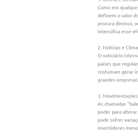
Como em qualquer a
definem o valor do
procura diminui, 
intensifica esse ef
2. Notícias e Clim
O noticiário inter
países que regula
costumam gerar ins
grandes empresas 
3. Movimentações 
As chamadas “bale
poder para altera
pode sofrer varia
investidores menor