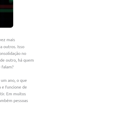
vez mais
 outros. Isso
onsolidação no
 de outro, há quem
e falam?
 um ano, o que
a e funcione de
tir. Em muitos
 também pessoas