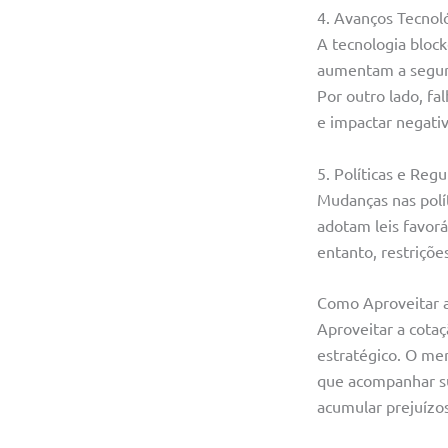
4. Avanços Tecnol
A tecnologia block
aumentam a segura
Por outro lado, fa
e impactar negati
5. Políticas e Re
Mudanças nas polí
adotam leis favor
entanto, restriçõ
Como Aproveitar a
Aproveitar a cota
estratégico. O mer
que acompanhar su
acumular prejuízos