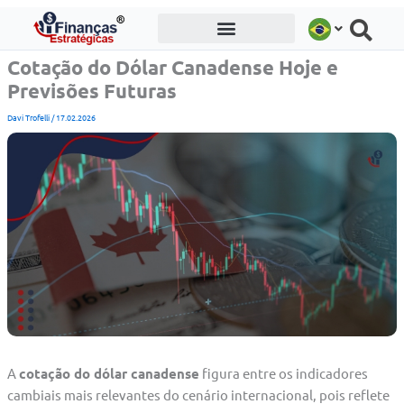
Ir
para
o
Cotação do Dólar Canadense Hoje e
conteúdo
Previsões Futuras
Davi Trofelli
/
17.02.2026
A
cotação do dólar canadense
figura entre os indicadores
cambiais mais relevantes do cenário internacional, pois reflete