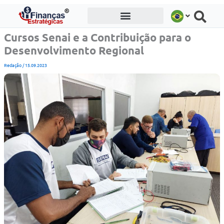
Ir
para
o
Cursos Senai e a Contribuição para o
conteúdo
Desenvolvimento Regional
Redação
/
15.09.2023