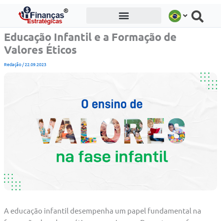
Ir
para
o
Educação Infantil e a Formação de
conteúdo
Valores Éticos
Redação
/
22.09.2023
A educação infantil desempenha um papel fundamental na