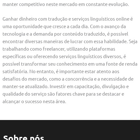
manter competitivo neste mercado em constante evolução.
Ganhar dinheiro com tradução e serviços linguísticos online é
uma oportunidade que cresce a cada dia. Com o avanço da
tecnologia e a demanda por conteúdo traduzido, é possível
encontrar diversas maneiras de lucrar com essa habilidade. Seja
trabalhando como freelancer, utilizando plataformas
específicas ou oferecendo serviços linguísticos diversos, é
possível transformar seu conhecimento em uma fonte de renda
satisfatória. No entanto, é importante estar atento aos
desafios do mercado, como a concorrência e a necessidade de
manter-se atualizado. Investir em capacitação, divulgação e
qualidade do serviço são fatores chave para se destacar e
alcançar o sucesso nesta área.
Sobre nós