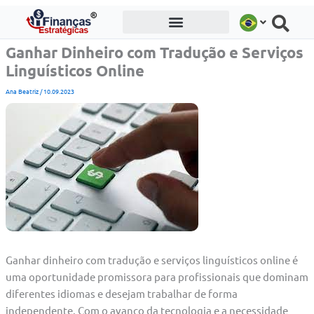
Ir
para
o
Ganhar Dinheiro com Tradução e Serviços
conteúdo
Linguísticos Online
Ana Beatriz
/
10.09.2023
Ganhar dinheiro com tradução e serviços linguísticos online é
uma oportunidade promissora para profissionais que dominam
diferentes idiomas e desejam trabalhar de forma
independente. Com o avanço da tecnologia e a necessidade