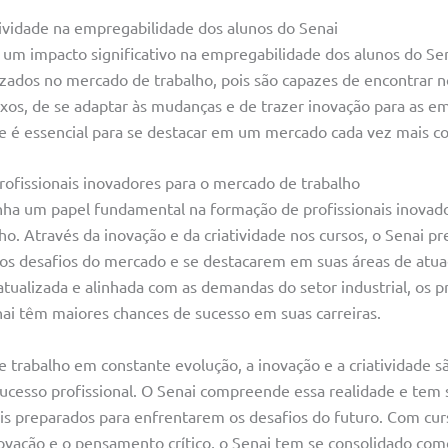
tividade na empregabilidade dos alunos do Senai
 um impacto significativo na empregabilidade dos alunos do Sen
rizados no mercado de trabalho, pois são capazes de encontrar 
os, de se adaptar às mudanças e de trazer inovação para as e
ade é essencial para se destacar em um mercado cada vez mais c
rofissionais inovadores para o mercado de trabalho
a um papel fundamental na formação de profissionais inovado
o. Através da inovação e da criatividade nos cursos, o Senai pr
os desafios do mercado e se destacarem em suas áreas de atu
atualizada e alinhada com as demandas do setor industrial, os pr
ai têm maiores chances de sucesso em suas carreiras.
rabalho em constante evolução, a inovação e a criatividade são
sucesso profissional. O Senai compreende essa realidade e tem 
ais preparados para enfrentarem os desafios do futuro. Com cu
inovação e o pensamento crítico, o Senai tem se consolidado com