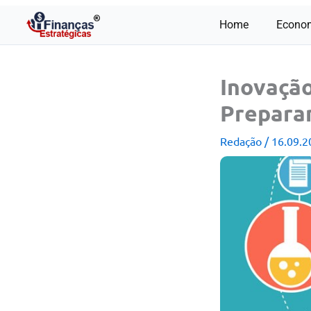
Ir
Home
Econo
para
o
conteúdo
Inovação
Preparan
Redação
/
16.09.2