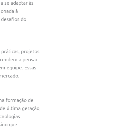
 a se adaptar às
ionada à
 desafios do
 práticas, projetos
aprendem a pensar
 em equipe. Essas
 mercado.
uma formação de
de última geração,
cnologias
sino que