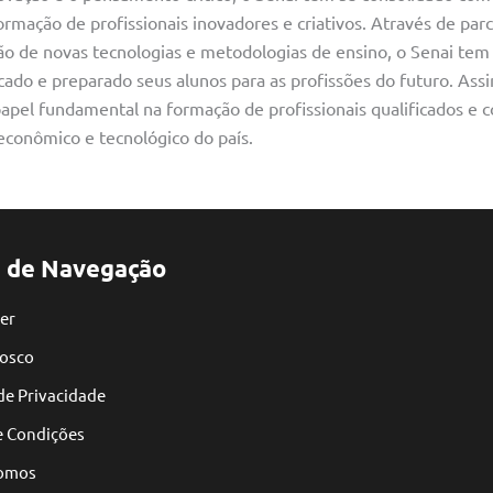
ormação de profissionais inovadores e criativos. Através de par
ção de novas tecnologias e metodologias de ensino, o Senai tem
do e preparado seus alunos para as profissões do futuro. Assi
el fundamental na formação de profissionais qualificados e co
conômico e tecnológico do país.
 de Navegação
er
nosco
 de Privacidade
e Condições
omos