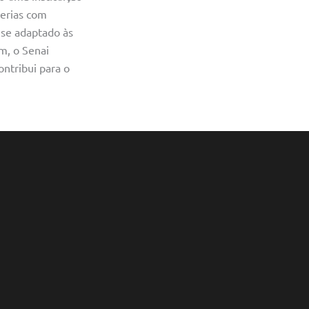
cerias com
 se adaptado às
m, o Senai
ntribui para o