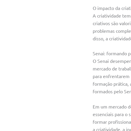
O impacto da cria
A criatividade tem
criativos são valo
problemas complex
disso, a criativid
Senai: formando p
O Senai desempenh
mercado de trabalh
para enfrentarem 
formação prática, 
formados pelo Sen
Em um mercado de t
essenciais para o 
formar profission
a criatividade, a 