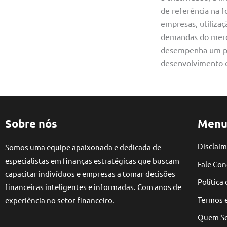
de referência na f
empresas, utiliza
demandas do merca
desempenha um pap
desenvolvimento e
Sobre nós
Menu
Disclaim
Somos uma equipe apaixonada e dedicada de
especialistas em finanças estratégicas que buscam
Fale Co
capacitar indivíduos e empresas a tomar decisões
Política
financeiras inteligentes e informadas. Com anos de
Termos 
experiência no setor financeiro.
Quem S