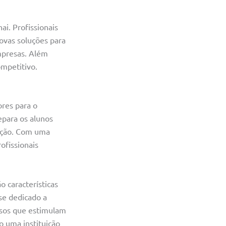
ai. Profissionais
novas soluções para
mpresas. Além
ompetitivo.
res para o
epara os alunos
ação. Com uma
ofissionais
 características
se dedicado a
rsos que estimulam
o uma instituição