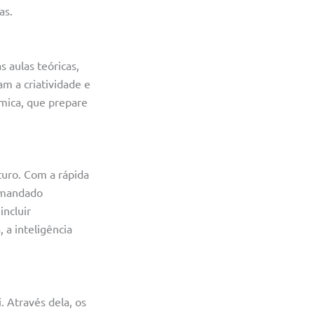
as.
 aulas teóricas,
am a criatividade e
âmica, que prepare
turo. Com a rápida
demandado
incluir
 a inteligência
 Através dela, os