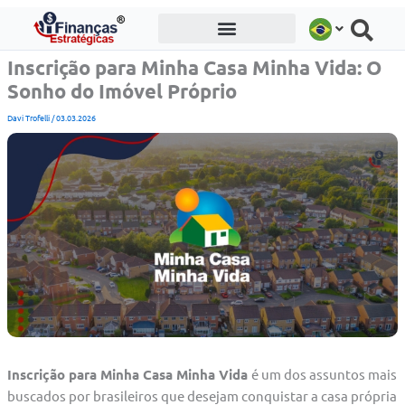
Ir
para
o
Inscrição para Minha Casa Minha Vida: O
conteúdo
Sonho do Imóvel Próprio
Davi Trofelli
/
03.03.2026
Inscrição para Minha Casa Minha Vida
é um dos assuntos mais
buscados por brasileiros que desejam conquistar a casa própria