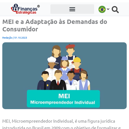
Ir
para
o
MEI e a Adaptação às Demandas do
conteúdo
Consumidor
Redação
/
01.10.2023
MEI, Microempreendedor Individual, é uma figura jurídica
introduzida no Brasil em 2009 com o objetivo de formalizar e