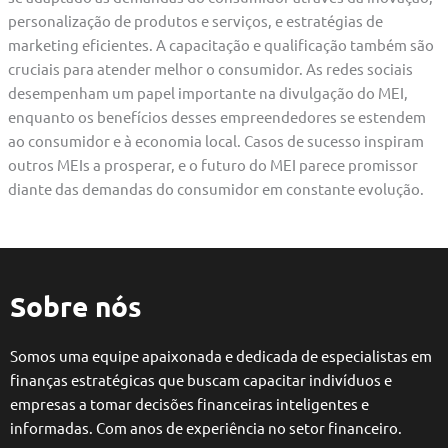
personalização de produtos e serviços, e estratégias de
marketing eficientes. A capacitação e qualificação também são
cruciais para atender melhor o consumidor. As redes sociais
desempenham um papel importante na divulgação do MEI,
enquanto os benefícios desses empreendedores se estendem
ao consumidor e à economia local. Casos de sucesso inspiram
outros MEIs a prosperar, e o futuro do MEI parece promissor
diante das demandas do consumidor em constante evolução.
Sobre nós
Somos uma equipe apaixonada e dedicada de especialistas em
finanças estratégicas que buscam capacitar indivíduos e
empresas a tomar decisões financeiras inteligentes e
informadas. Com anos de experiência no setor financeiro.