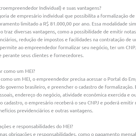
croempreendedor Individual) e suas vantagens?
oria de empresário individual que possibilita a formalização d
uramento limitado a R$ 81.000,00 por ano. Essa modalidade sim
raz diversas vantagens, como a possibilidade de emitir notas f
enciários, redução de impostos e facilidades na contratação de
 permite ao empreendedor formalizar seu negócio, ter um CNP
e perante seus clientes e fornecedores.
ar como um MEI?
r como um MEI, o empreendedor precisa acessar o Portal do E
 do governo brasileiro, e preencher o cadastro de formalização. 
ssoais, endereço do negócio, atividade econômica exercida e o
o cadastro, o empresário receberá o seu CNPJ e poderá emitir n
nefícios previdenciários e outras vantagens.
ações e responsabilidades do MEI?
mas obrigações e responsabilidades, como o pagamento mensa