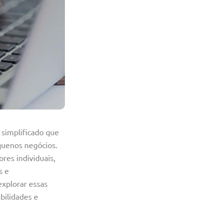
simplificado que
equenos negócios.
res individuais,
s e
explorar essas
bilidades e