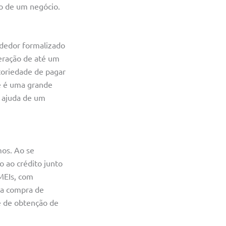
ão de um negócio.
dedor formalizado
eração de até um
atoriedade de pagar
de é uma grande
 ajuda de um
mos. Ao se
o ao crédito junto
 MEIs, com
na compra de
e de obtenção de