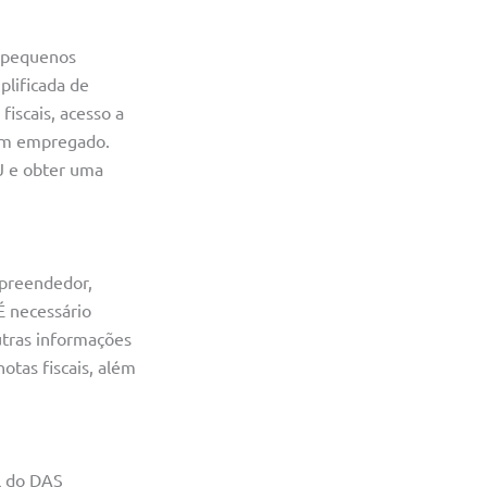
e pequenos
plificada de
iscais, acesso a
 um empregado.
J e obter uma
mpreendedor,
É necessário
utras informações
otas fiscais, além
l do DAS