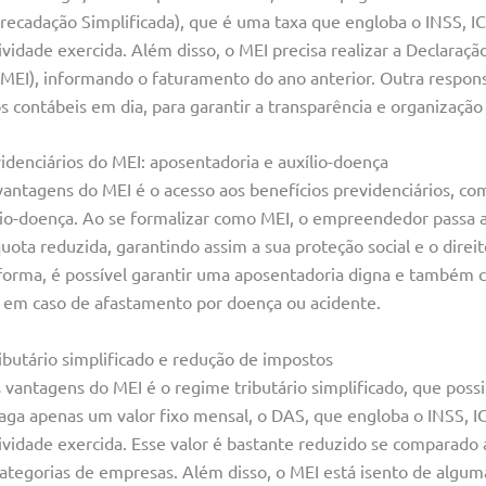
ecadação Simplificada), que é uma taxa que engloba o INSS, I
idade exercida. Além disso, o MEI precisa realizar a Declaraçã
MEI), informando o faturamento do ano anterior. Outra respons
s contábeis em dia, para garantir a transparência e organização
idenciários do MEI: aposentadoria e auxílio-doença
antagens do MEI é o acesso aos benefícios previdenciários, co
lio-doença. Ao se formalizar como MEI, o empreendedor passa a 
ota reduzida, garantindo assim a sua proteção social e o direit
 forma, é possível garantir uma aposentadoria digna e também 
o em caso de afastamento por doença ou acidente.
ibutário simplificado e redução de impostos
 vantagens do MEI é o regime tributário simplificado, que possi
aga apenas um valor fixo mensal, o DAS, que engloba o INSS, I
vidade exercida. Esse valor é bastante reduzido se comparado
categorias de empresas. Além disso, o MEI está isento de algum