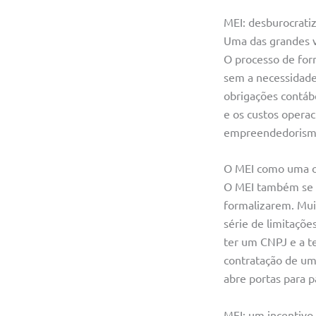
MEI: desburocrati
Uma das grandes v
O processo de form
sem a necessidade
obrigações contábe
e os custos operac
empreendedorismo
O MEI como uma o
O MEI também se 
formalizarem. Mui
série de limitaçõ
ter um CNPJ e a te
contratação de um
abre portas para 
MEI: um incentiv