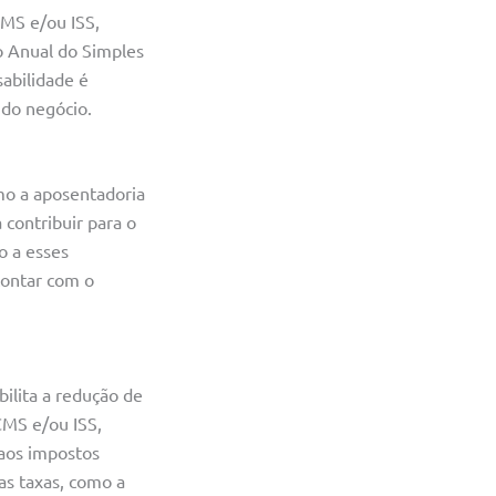
CMS e/ou ISS,
o Anual do Simples
abilidade é
 do negócio.
mo a aposentadoria
contribuir para o
o a esses
contar com o
bilita a redução de
CMS e/ou ISS,
 aos impostos
as taxas, como a