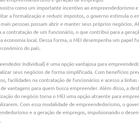
 mostra como um importante incentivo ao empreendedorismo e
litar a formalização e reduzir impostos, o governo estimula o
 mais pessoas possam abrir e manter seus próprios negócios. A
a a contratação de um funcionário, o que contribui para a gera
da economia local. Dessa forma, o MEI desempenha um papel f
conômico do país.
endedor Individual) é uma opção vantajosa para empreendedor
izar seus negócios de forma simplificada. Com benefícios prev
s, facilidades na contratação de funcionários e acesso a linhas 
 de vantagens para quem busca empreender. Além disso, a des
rização do negócio torna o MEI uma opção atraente para empr
alizarem. Com essa modalidade de empreendedorismo, o govern
eendedorismo e a geração de empregos, impulsionando o dese
.