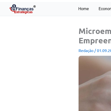
Ir
Home
Econo
para
o
conteúdo
Microemp
Empreen
Redação
/
01.09.2