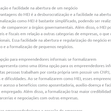
zação e facilidade na abertura de um negócio
antagens do MEI é a desburocratização e a facilidade na abert
alização como MEI é bastante simplificado, podendo ser realiz
 de comparecer a órgãos governamentais. Além disso, o MEI p
is e fiscais em relação a outras categorias de empresas, o que 
ionais. Essa facilidade na abertura e regularização do negócio e
 e a formalização de pequenos negócios.
pção para empreendedores informais se formalizarem
apresenta como uma ótima opção para os empreendedores inf
tas pessoas trabalham por conta própria sem possuir um CNPJ,
es e dificuldades. Ao se formalizarem como MEI, esses empree
r acesso a benefícios como aposentadoria, auxílio-doença e fac
 empregado. Além disso, a formalização traz maior credibilidad
parcerias e negociações com outras empresas.
o ao empreendedorismo e geração de empregos