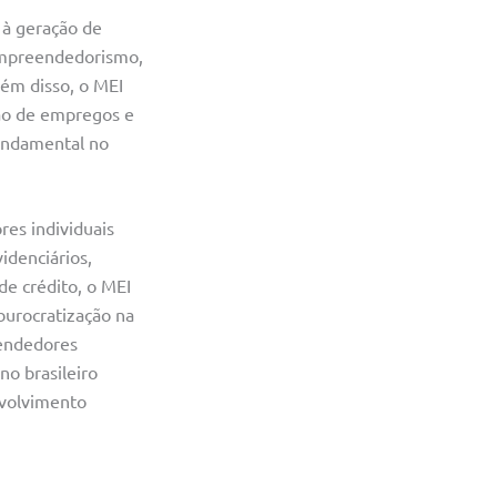
 à geração de
 empreendedorismo,
lém disso, o MEI
ção de empregos e
undamental no
es individuais
idenciários,
de crédito, o MEI
burocratização na
eendedores
o brasileiro
nvolvimento