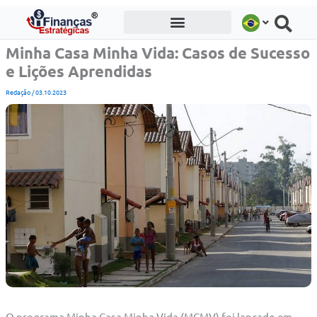
Ir
para
o
Minha Casa Minha Vida: Casos de Sucesso
conteúdo
e Lições Aprendidas
Redação
/
03.10.2023
O programa Minha Casa Minha Vida (MCMV) foi lançado em