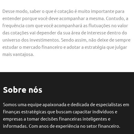
Desse modo, saber o que é cotação é muito importante para
entender porque você deve acompanhar a mesma. Contudo, a
frequência com que você acompanhará as flutuações no valor
das cotações vai depender da sua área de interesse dentro do
universo dos investimentos. Sendo assim, não deixe de sempre
estudar o mercado financeiro e adotar a estratégia que julgar
mais vantajosa.
Sobre nós
Somos uma equipe apaixonada e dedicada de especialistas em
finanças estratégicas que buscam capacitar indivíduos e
empresas a tomar decisões financeiras inteligentes e
informadas. Com anos de experiência no setor financeiro.