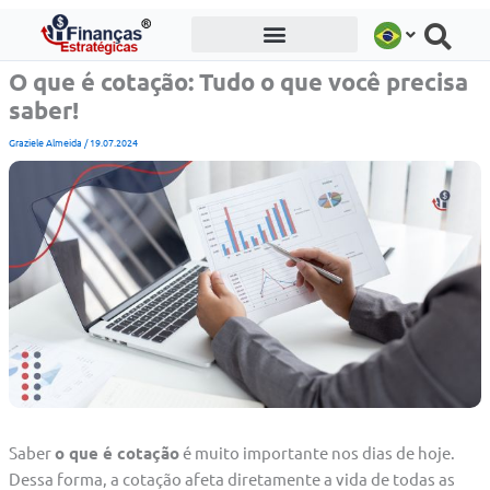
Ir
para
o
O que é cotação: Tudo o que você precisa
conteúdo
saber!
Graziele Almeida
/
19.07.2024
Saber
o que é cotação
é muito importante nos dias de hoje.
Dessa forma, a cotação afeta diretamente a vida de todas as