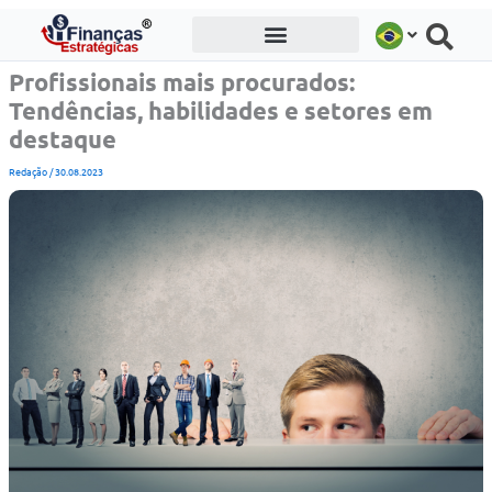
Ir
para
o
Profissionais mais procurados:
conteúdo
Tendências, habilidades e setores em
destaque
Redação
/
30.08.2023