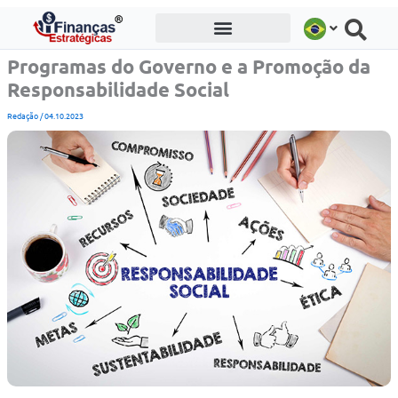
Ir
para
o
Programas do Governo e a Promoção da
conteúdo
Responsabilidade Social
Redação
/
04.10.2023