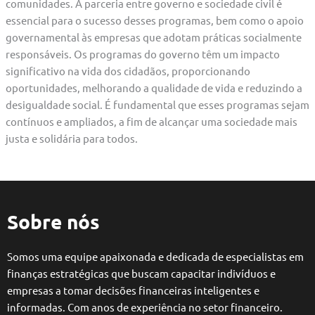
comunidades. A parceria entre governo e sociedade civil é
essencial para o sucesso desses programas, bem como o apoio
governamental às empresas que adotam práticas socialmente
responsáveis. Os programas do governo têm um impacto
significativo na vida dos cidadãos, proporcionando
oportunidades, melhorando a qualidade de vida e reduzindo a
desigualdade social. É fundamental que esses programas sejam
contínuos e ampliados, a fim de alcançar uma sociedade mais
justa e solidária para todos.
Sobre nós
Somos uma equipe apaixonada e dedicada de especialistas em
finanças estratégicas que buscam capacitar indivíduos e
empresas a tomar decisões financeiras inteligentes e
informadas. Com anos de experiência no setor financeiro.