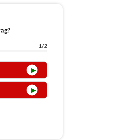
rag?
1
/2