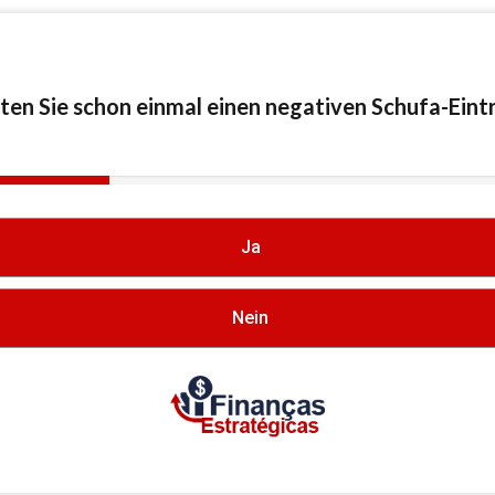
ten Sie schon einmal einen negativen Schufa-Eint
lete
cess)
Ja
Nein