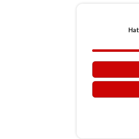
Hat
40%
Comp
(suc