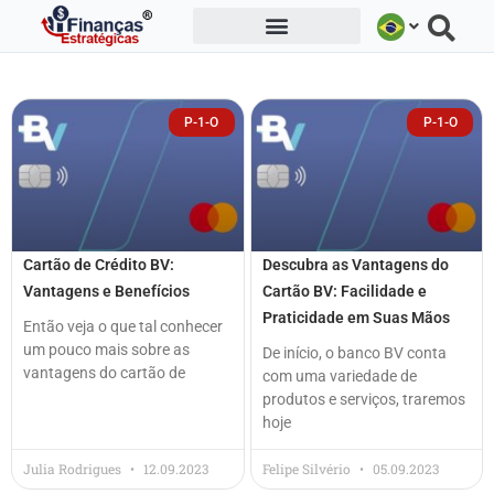
Ir
para
o
conteúdo
P-1-O
P-1-O
Cartão de Crédito BV:
Descubra as Vantagens do
Vantagens e Benefícios
Cartão BV: Facilidade e
Praticidade em Suas Mãos
Então veja o que tal conhecer
um pouco mais sobre as
De início, o banco BV conta
vantagens do cartão de
com uma variedade de
produtos e serviços, traremos
hoje
Julia Rodrigues
12.09.2023
Felipe Silvério
05.09.2023