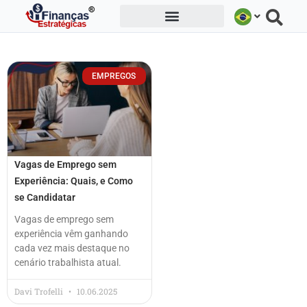
Ir
para
o
conteúdo
EMPREGOS
Vagas de Emprego sem
Experiência: Quais, e Como
se Candidatar
Vagas de emprego sem
experiência vêm ganhando
cada vez mais destaque no
cenário trabalhista atual.
Davi Trofelli
10.06.2025