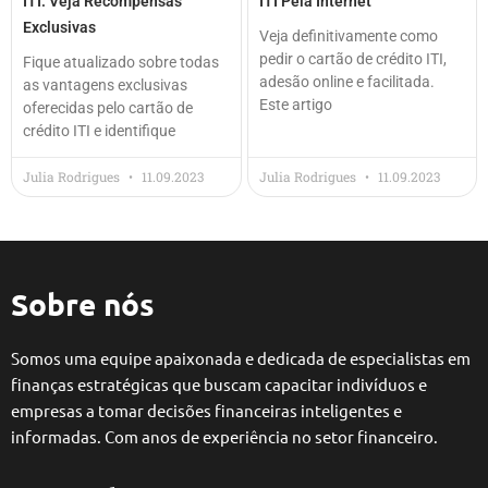
ITI: Veja Recompensas
ITI Pela Internet
Exclusivas
Veja definitivamente como
pedir o cartão de crédito ITI,
Fique atualizado sobre todas
adesão online e facilitada.
as vantagens exclusivas
Este artigo
oferecidas pelo cartão de
crédito ITI e identifique
Julia Rodrigues
11.09.2023
Julia Rodrigues
11.09.2023
Sobre nós
Somos uma equipe apaixonada e dedicada de especialistas em
finanças estratégicas que buscam capacitar indivíduos e
empresas a tomar decisões financeiras inteligentes e
informadas. Com anos de experiência no setor financeiro.