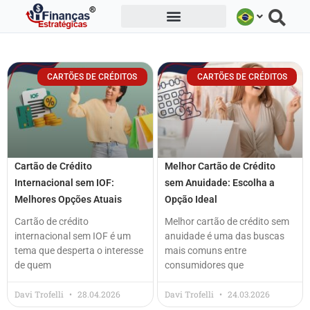
Ir
para
o
conteúdo
CARTÕES DE CRÉDITOS
CARTÕES DE CRÉDITOS
Cartão de Crédito
Melhor Cartão de Crédito
Internacional sem IOF:
sem Anuidade: Escolha a
Melhores Opções Atuais
Opção Ideal
Cartão de crédito
Melhor cartão de crédito sem
internacional sem IOF é um
anuidade é uma das buscas
tema que desperta o interesse
mais comuns entre
de quem
consumidores que
Davi Trofelli
28.04.2026
Davi Trofelli
24.03.2026