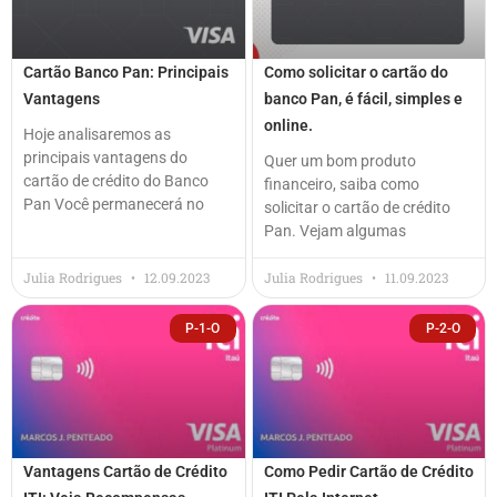
Cartão Banco Pan: Principais
Como solicitar o cartão do
Vantagens
banco Pan, é fácil, simples e
online.
Hoje analisaremos as
principais vantagens do
Quer um bom produto
cartão de crédito do Banco
financeiro, saiba como
Pan Você permanecerá no
solicitar o cartão de crédito
Pan. Vejam algumas
Julia Rodrigues
12.09.2023
Julia Rodrigues
11.09.2023
P-1-O
P-2-O
Vantagens Cartão de Crédito
Como Pedir Cartão de Crédito