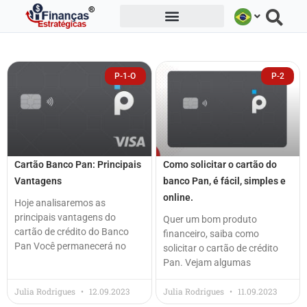
Ir
para
o
conteúdo
P-1-O
P-2
Cartão Banco Pan: Principais
Como solicitar o cartão do
Vantagens
banco Pan, é fácil, simples e
online.
Hoje analisaremos as
principais vantagens do
Quer um bom produto
cartão de crédito do Banco
financeiro, saiba como
Pan Você permanecerá no
solicitar o cartão de crédito
Pan. Vejam algumas
Julia Rodrigues
12.09.2023
Julia Rodrigues
11.09.2023