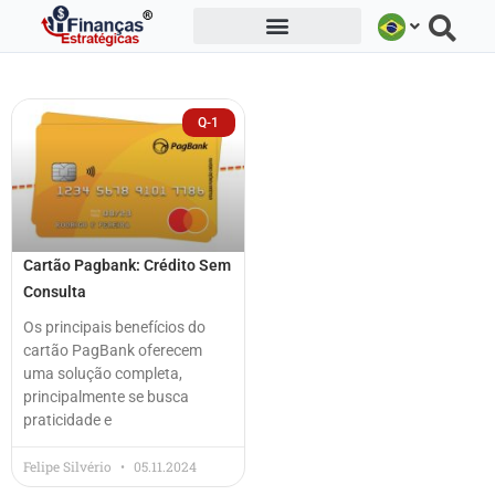
Ir
para
o
conteúdo
Q-1
Cartão Pagbank: Crédito Sem
Consulta
Os principais benefícios do
cartão PagBank oferecem
uma solução completa,
principalmente se busca
praticidade e
Felipe Silvério
05.11.2024