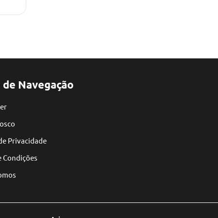
 de Navegação
er
nosco
 de Privacidade
e Condições
omos