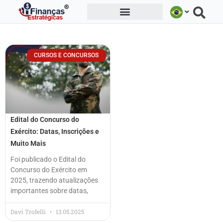
Ir
para
o
conteúdo
CURSOS E CONCURSOS
Edital do Concurso do
Exército: Datas, Inscrições e
Muito Mais
Foi publicado o Edital do
Concurso do Exército em
2025, trazendo atualizações
importantes sobre datas,
Davi Trofelli
13.05.2025