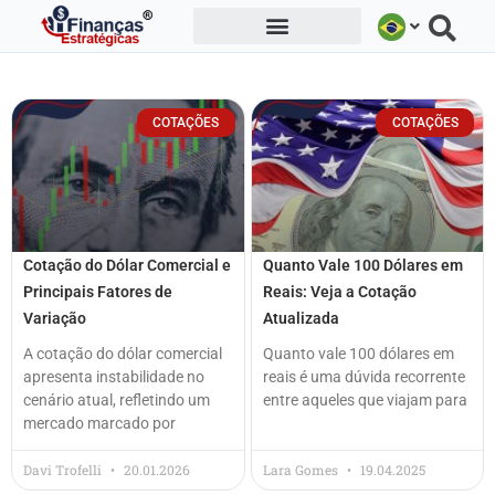
Ir
para
o
conteúdo
COTAÇÕES
COTAÇÕES
Cotação do Dólar Comercial e
Quanto Vale 100 Dólares em
Principais Fatores de
Reais: Veja a Cotação
Variação
Atualizada
A cotação do dólar comercial
Quanto vale 100 dólares em
apresenta instabilidade no
reais é uma dúvida recorrente
cenário atual, refletindo um
entre aqueles que viajam para
mercado marcado por
Davi Trofelli
20.01.2026
Lara Gomes
19.04.2025