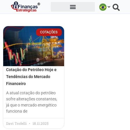
Ir
para
o
conteúdo
COTAÇÕES
Cotação do Petróleo Hoje e
Tendências do Mercado
Financeiro
A atual cotação do petróleo
sofre alterações constantes,
já que o mercado energético
funciona de
Davi Trofelli
18.11.2025