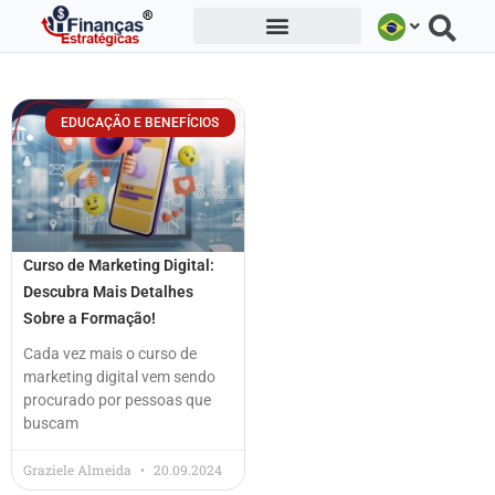
Ir
para
o
conteúdo
EDUCAÇÃO E BENEFÍCIOS
Curso de Marketing Digital:
Descubra Mais Detalhes
Sobre a Formação!
Cada vez mais o curso de
marketing digital vem sendo
procurado por pessoas que
buscam
Graziele Almeida
20.09.2024