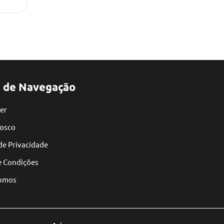
 de Navegação
er
nosco
 de Privacidade
e Condições
omos