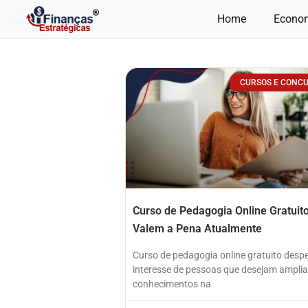
Ir
Home
Econo
para
o
conteúdo
CURSOS E CONC
Curso de Pedagogia Online Gratuit
Valem a Pena Atualmente
Curso de pedagogia online gratuito despe
interesse de pessoas que desejam amplia
conhecimentos na