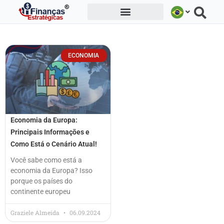
Ir
para
o
conteúdo
ECONOMIA
Economia da Europa:
Principais Informações e
Como Está o Cenário Atual!
Você sabe como está a
economia da Europa? Isso
porque os países do
continente europeu
Graziele Almeida
06.09.2024