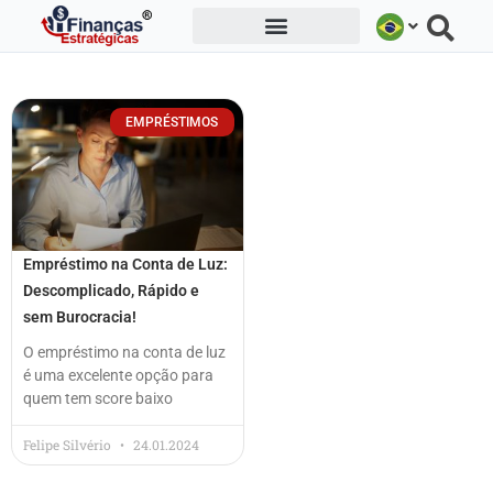
Ir
para
o
conteúdo
EMPRÉSTIMOS
Empréstimo na Conta de Luz:
Descomplicado, Rápido e
sem Burocracia!
O empréstimo na conta de luz
é uma excelente opção para
quem tem score baixo
Felipe Silvério
24.01.2024