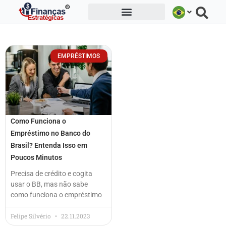
Ir
para
o
conteúdo
EMPRÉSTIMOS
Como Funciona o
Empréstimo no Banco do
Brasil? Entenda Isso em
Poucos Minutos
Precisa de crédito e cogita
usar o BB, mas não sabe
como funciona o empréstimo
Felipe Silvério
22.11.2023