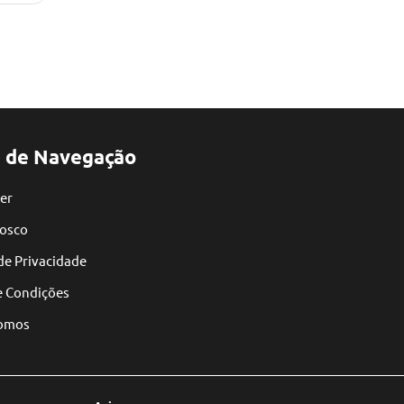
 de Navegação
er
nosco
 de Privacidade
e Condições
omos