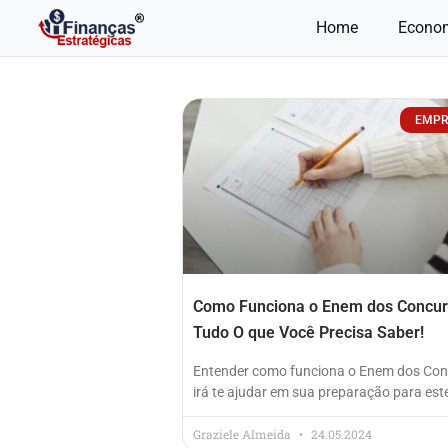
Ir
Home
Econo
para
o
conteúdo
EMPR
Como Funciona o Enem dos Concur
Tudo O que Você Precisa Saber!
Entender como funciona o Enem dos Co
irá te ajudar em sua preparação para est
Graziele Almeida
24.05.2024