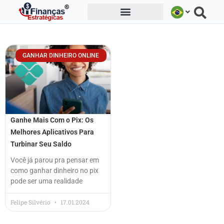
Ir
para
o
conteúdo
GANHAR DINHEIRO ONLINE
Ganhe Mais Com o Pix: Os
Melhores Aplicativos Para
Turbinar Seu Saldo
Você já parou pra pensar em
como ganhar dinheiro no pix
pode ser uma realidade
Felipe Silvério
17.01.2024