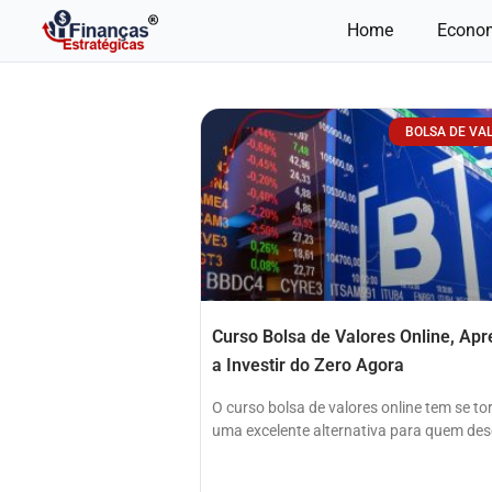
Ir
Home
Econo
para
o
conteúdo
BOLSA DE VA
Curso Bolsa de Valores Online, Ap
a Investir do Zero Agora
O curso bolsa de valores online tem se t
uma excelente alternativa para quem des