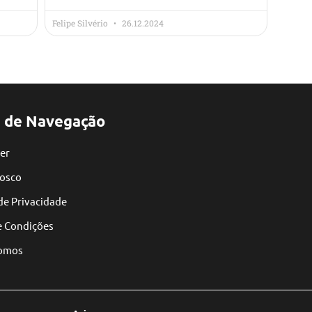
Felipe Silvério
26.12.2024
 de Navegação
er
nosco
 de Privacidade
e Condições
omos