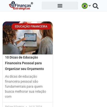
Ir
para
o
conteúdo
EDUCAÇÃO FINANCEIRA
10 Dicas de Educação
Financeira Pessoal para
Organizar seu Orçamento
As dicas de educação
financeira pessoal são
fundamentais para quem
busca melhorar sua relação
com
Felipe Silvério
14.11.2024