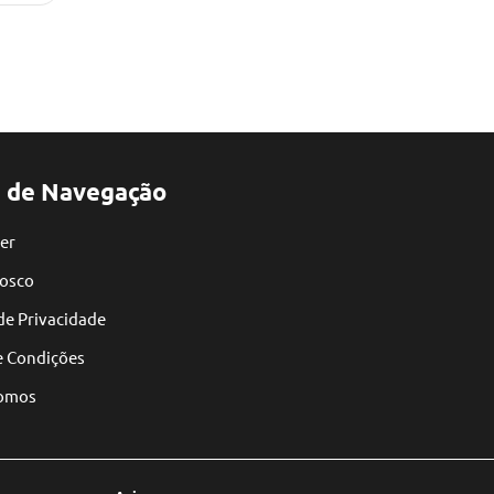
 de Navegação
er
nosco
 de Privacidade
e Condições
omos