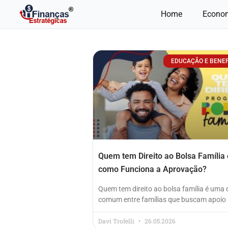
Ir
Home
Econo
para
o
conteúdo
EDUCAÇÃO E BENEF
Quem tem Direito ao Bolsa Família 
como Funciona a Aprovação?
Quem tem direito ao bolsa família é uma 
comum entre famílias que buscam apoio
Davi Trofelli
26.05.2026