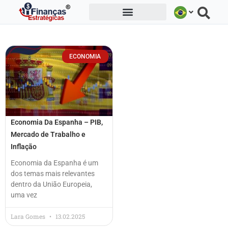
Ir
para
o
conteúdo
ECONOMIA
Economia Da Espanha – PIB,
Mercado de Trabalho e
Inflação
Economia da Espanha é um
dos temas mais relevantes
dentro da União Europeia,
uma vez
Lara Gomes
13.02.2025