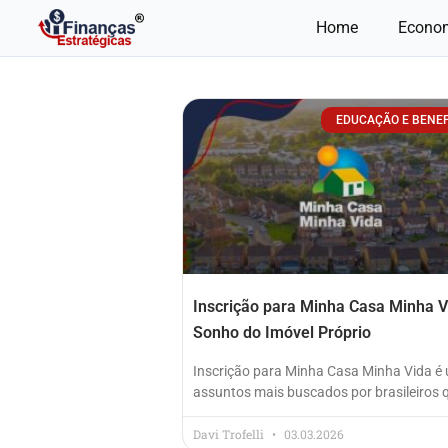
Ir
Home
Econo
para
o
conteúdo
EDUCAÇÃO E BENEF
Inscrição para Minha Casa Minha V
Sonho do Imóvel Próprio
Inscrição para Minha Casa Minha Vida é
assuntos mais buscados por brasileiros 
Davi Trofelli
03.03.2026