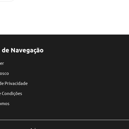
 de Navegação
er
nosco
 de Privacidade
e Condições
omos