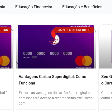
mia
Educação Financeira
Educação e Benefícios
DITOS
CARTÕES DE CRÉDITOS
Vantagens Cartão Superdigital: Como
Seu G
Funciona
o Car
tal é
Explore as vantagens do cartão Superdigital e
Conheç
com isso terá acesso a recompensas exclusivas
como so
com