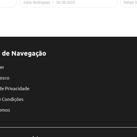
Julia Rodrigues
26.09.2023
Felipe 
 de Navegação
er
nosco
 de Privacidade
e Condições
omos