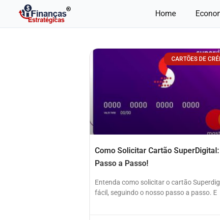
Ir
Home
Econo
para
o
conteúdo
CARTÕES DE CRÉ
Como Solicitar Cartão SuperDigital:
Passo a Passo!
Entenda como solicitar o cartão Superdigi
fácil, seguindo o nosso passo a passo. E