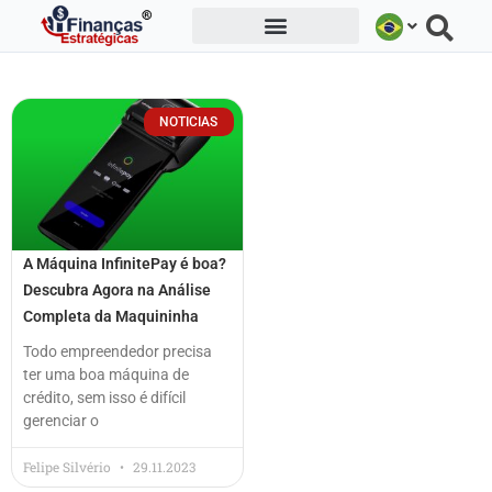
Ir
para
o
conteúdo
NOTICIAS
A Máquina InfinitePay é boa?
Descubra Agora na Análise
Completa da Maquininha
Todo empreendedor precisa
ter uma boa máquina de
crédito, sem isso é difícil
gerenciar o
Felipe Silvério
29.11.2023